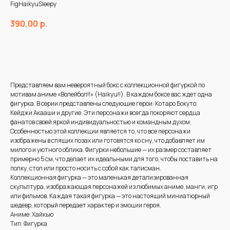
FigHaikyuSleepy
390,00
р.
В корзину
Представляем вам невероятный бокс с коллекционной фигуркой по
мотивам аниме «Волейбол!!» (Haikyu!!). В каждом боксе вас ждет одна
фигурка. В серии представлены следующие герои: Котаро Бокуто;
Кейджи Акааши и другие. Эти персонажи всегда покоряют сердца
фанатов своей яркой индивидуальностью и командным духом.
Особенностью этой коллекции является то, что все персонажи
изображены в спящих позах или готовятся ко сну, что добавляет им
милого и уютного облика. Фигурки небольшие — их размер составляет
примерно 5 см, что делает их идеальными для того, чтобы поставить на
полку, стол или просто носить с собой как талисман.
Коллекционная фигурка — это маленькая детализированная
скульптура, изображающая персонажей из любимых аниме, манги, игр
или фильмов. Каждая такая фигурка — это настоящий миниатюрный
шедевр, который передает характер и эмоции героя.
Аниме: Хайкью
Тип: Фигурка