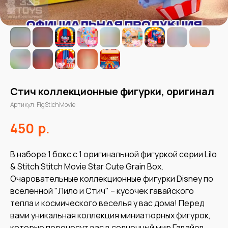
Стич коллекционные фигурки, оригинал
Артикул:
FigStichMovie
р.
450
В наборе 1 бокс с 1 оригинальной фигуркой серии Lilo
& Stitch Stitch Movie Star Cute Grain Box.
Очаровательные коллекционные фигурки Disney по
вселенной "Лило и Стич" – кусочек гавайского
тепла и космического веселья у вас дома! Перед
вами уникальная коллекция миниатюрных фигурок,
которые перенесут вас в солнечный мир Гавайев,