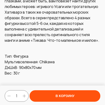
глазками, а может быть, вам повезет найти других
любимых героев: игривого Усаги или трогательную
Хативарэ в таких же очаровательных морских
образах. Всего в серии представлено 4 разных
фигурки высотой 5-6 см, каждая из которых
выполнена с удивительной детализацией и
сохраняет всю прелесть оригинального стиля
манги и аниме «Тикава: Что-то маленькое и милое».
Тип: Фигурка
Мультивселенная: Chiikawa
ДxШxВ: 90x80x70 мм
Вес: 30 г
В КОРЗИНУ
Tilda
Made on