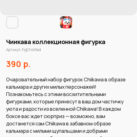
Чиикава коллекционная фигурка
Артикул:
FigChikRed
р.
390
Очаровательный набор фигурок Chiikawa в образе
кальмара и других милых персонажей!
Познакомьтесь с этими восхитительными
фигурками, которые принесут в ваш дом частичку
уюта и радости из вселенной Chiikawa! В каждом
боксе вас ждет сюрприз — возможно, вам
достанется сам Chiikawa в забавном образе
кальмара с милыми щупальцами и добрыми