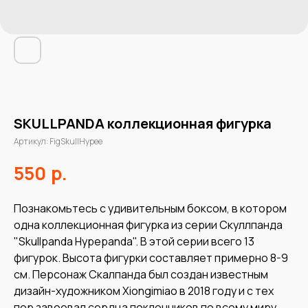
SKULLPANDA коллекционная фигурка
Артикул:
FigSkullHypee
р.
550
Познакомьтесь с удивительным боксом, в котором
одна коллекционная фигурка из серии Скуллпанда
"Skullpanda Hypepanda". В этой серии всего 13
фигурок. Высота фигурки составляет примерно 8-9
см. Персонаж Скалпанда был создан известным
дизайн-художником Xiongimiao в 2018 году и с тех
пор завоевал сердца поклонников по всему миру.