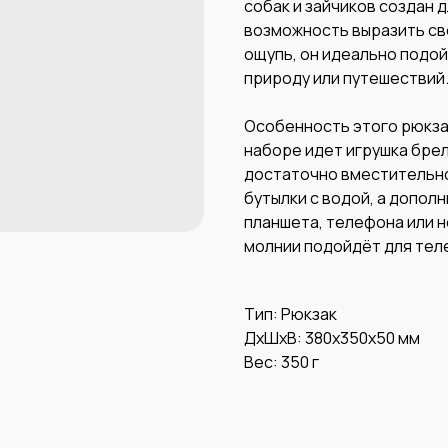
собак и зайчиков создан д
возможность выразить св
ощупь, он идеально подой
природу или путешествий
Особенность этого рюкзак
наборе идет игрушка брел
достаточно вместительно
бутылки с водой, а допол
планшета, телефона или н
молнии подойдёт для тел
Тип: Рюкзак
ДxШxВ: 380x350x50 мм
Вес: 350 г