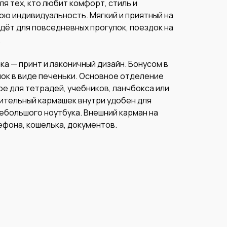
ля тех, кто любит комфорт, стиль и
ою индивидуальность. Мягкий и приятный на
дёт для повседневных прогулок, поездок на
.
а — принт и лаконичный дизайн. Бонусом в
ок в виде печеньки. Основное отделение
е для тетрадей, учебников, ланчбокса или
нительный кармашек внутри удобен для
ебольшого ноутбука. Внешний карман на
ефона, кошелька, документов.