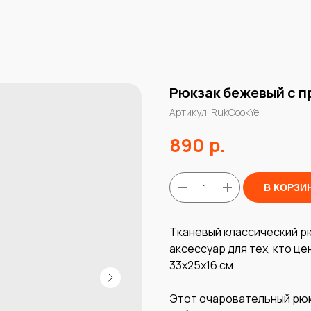
Рюкзак бежевый с п
Артикул:
RukCookYe
р.
890
В КОРЗИ
Тканевый классический р
аксессуар для тех, кто ц
33х25х16 см.
Этот очаровательный рюк