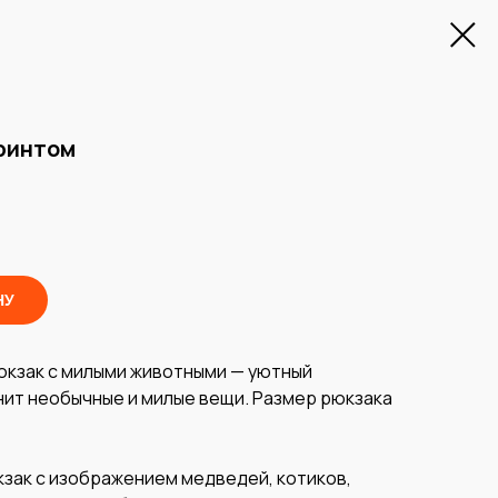
ринтом
НУ
юкзак с милыми животными — уютный
енит необычные и милые вещи. Размер рюкзака
зак с изображением медведей, котиков,