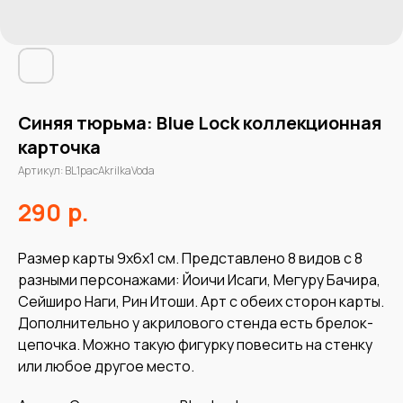
Синяя тюрьма: Blue Lock коллекционная
карточка
Артикул:
BL1pacAkrilkaVoda
р.
290
Размер карты 9х6х1 см. Представлено 8 видов с 8
разными персонажами: Йоичи Исаги, Мегуру Бачира,
Сейширо Наги, Рин Итоши. Арт с обеих сторон карты.
Дополнительно у акрилового стенда есть брелок-
цепочка. Можно такую фигурку повесить на стенку
или любое другое место.