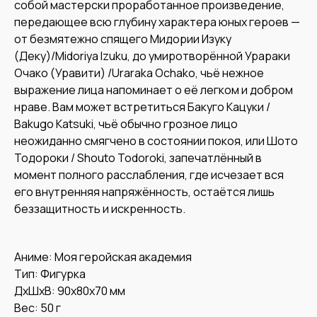
собой мастерски проработанное произведение,
передающее всю глубину характера юных героев —
от безмятежно спящего Мидории Изуку
(Деку)/Midoriya Izuku, до умиротворённой Урараки
Очако (Уравити) /Uraraka Ochako, чьё нежное
выражение лица напоминает о её легком и добром
нраве. Вам может встретиться Бакуго Кацуки /
Bakugo Katsuki, чьё обычно грозное лицо
неожиданно смягчено в состоянии покоя, или Шото
Тодороки / Shouto Todoroki, запечатлённый в
момент полного расслабления, где исчезает вся
его внутренняя напряжённость, остаётся лишь
беззащитность и искренность.
Аниме: Моя геройская академия
Тип: Фигурка
ДxШxВ: 90x80x70 мм
Вес: 50 г