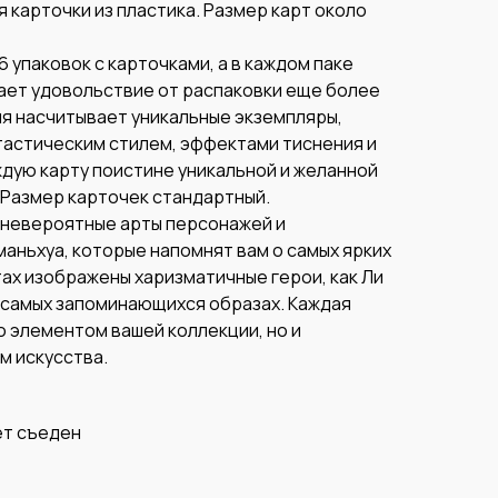
я карточки из пластика. Размер карт около
6 упаковок с карточками, а в каждом паке
лает удовольствие от распаковки еще более
я насчитывает уникальные экземпляры,
астическим стилем, эффектами тиснения и
дую карту поистине уникальной и желанной
 Размер карточек стандартный.
 невероятные арты персонажей и
аньхуа, которые напомнят вам о самых ярких
ах изображены харизматичные герои, как Ли
их самых запоминающихся образах. Каждая
о элементом вашей коллекции, но и
 искусства.
ет съеден