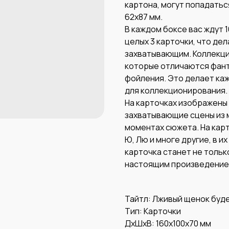
картона, могут попадатьс
62х87 мм.
В каждом боксе вас ждут 1
целых 3 карточки, что де
захватывающим. Коллекци
которые отличаются фант
фойления. Это делает каж
для коллекционирования.
На карточках изображены
захватывающие сцены из м
моментах сюжета. На карт
Ю, Лю и многе другие, в 
карточка станет не тольк
настоящим произведением
Тайтл: Лживый щенок буд
Тип: Карточки
ДxШxВ: 160x100x70 мм