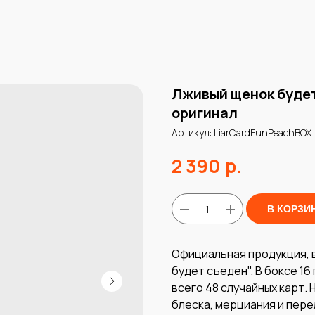
Лживый щенок будет
оригинал
Артикул:
LiarCardFunPeachBOX
р.
2 390
В КОРЗИ
Официальная продукция, 
будет съеден". В боксе 16
всего 48 случайных карт.
блеска, мерциания и пере