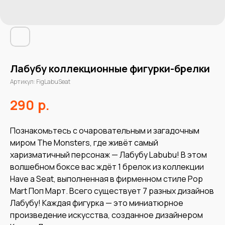
Лабубу коллекционные фигурки-брелки
Артикул:
FigLabuSeat
р.
290
Познакомьтесь с очаровательным и загадочным
миром The Monsters, где живёт самый
харизматичный персонаж — Лабубу Labubu! В этом
волшебном боксе вас ждёт 1 брелок из коллекции
Have a Seat, выполненная в фирменном стиле Pop
Mart Поп Март. Всего существует 7 разных дизайнов
Лабубу! Каждая фигурка — это миниатюрное
произведение искусства, созданное дизайнером