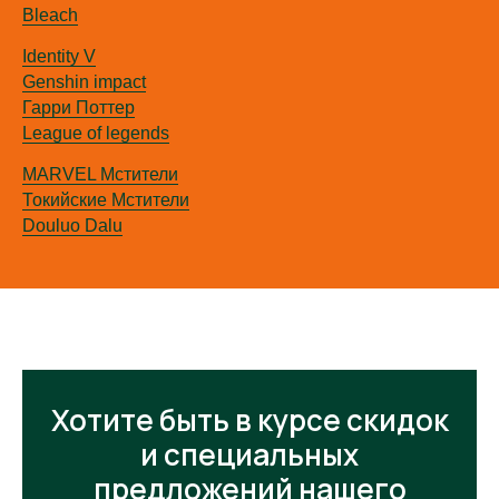
Bleach
Identity V
Genshin impact
Гарри Поттер
League of legends
MARVEL Мстители
Токийские Мстители
Douluo Dalu
Хотите быть в курсе скидок
и специальных
предложений нашего